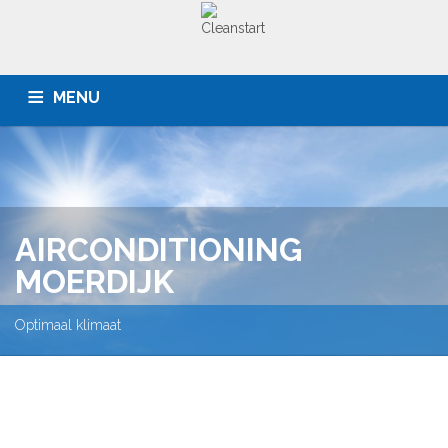
MENU
HOME
BEDRIJVEN
PARTICULIEREN
OFFERTE
SERVICE
CONTACT
AIRCONDITIONING
MOERDIJK
Optimaal klimaat