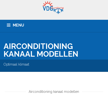
MENU
HOME
BEDRIJVEN
PARTICULIEREN
OFFERTE
AIRCONDITIONING
SERVICE
CONTACT
KANAAL MODELLEN
Optimaal klimaat
Airconditioning kanaal modellen